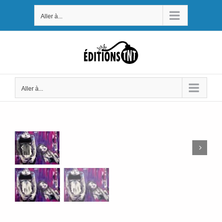
Passer
Aller à...
au
contenu
Aller à...