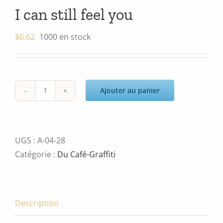
I can still feel you
$
6.62
1000 en stock
Ajouter au panier
quantité
de
I
can
UGS :
A-04-28
still
Catégorie :
Du Café-Graffiti
feel
you
Description