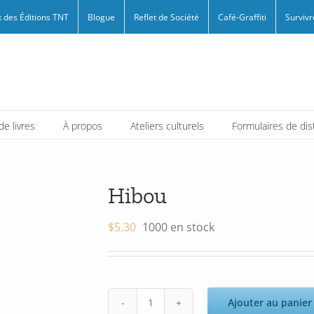
 des Éditions TNT
Blogue
Reflet de Société
Café-Graffiti
Survivr
e livres
À propos
Ateliers culturels
Formulaires de dis
Hibou
$
5.30
1000 en stock
Ajouter au panier
quantité