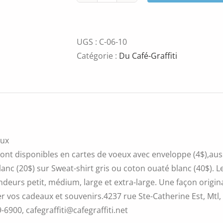
de
Hibou
UGS :
C-06-10
Catégorie :
Du Café-Graffiti
eux
ont disponibles en cartes de voeux avec enveloppe (4$),aussi
blanc (20$) sur Sweat-shirt gris ou coton ouaté blanc (40$).
ndeurs petit, médium, large et extra-large. Une façon original
r vos cadeaux et souvenirs.4237 rue Ste-Catherine Est, Mtl
9-6900, cafegraffiti@cafegraffiti.net