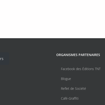
ORGANISMES PARTENAIRES
rs
Facebook des Éditions TNT
Blogue
Reflet de Société
Café-Graffiti