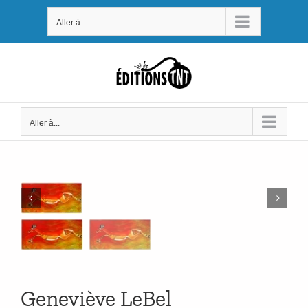
Passer
Aller à...
au
contenu
Aller à...
Geneviève LeBel