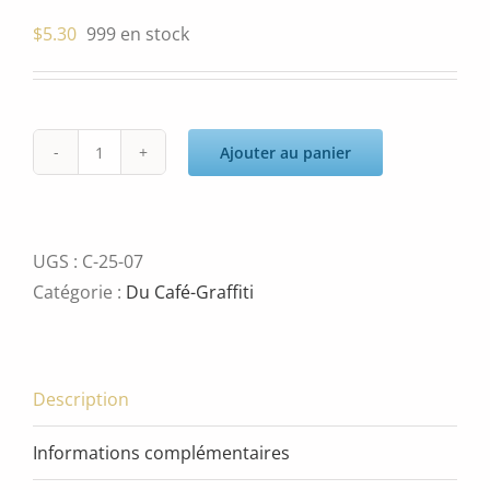
$
5.30
999 en stock
Ajouter au panier
quantité
de
Geneviève
LeBel
UGS :
C-25-07
Catégorie :
Du Café-Graffiti
Description
Informations complémentaires