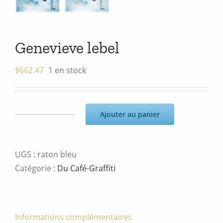
Genevieve lebel
$
662.47
1 en stock
Ajouter au panier
quantité
de
Genevieve
UGS :
raton bleu
lebel
Catégorie :
Du Café-Graffiti
Informations complémentaires