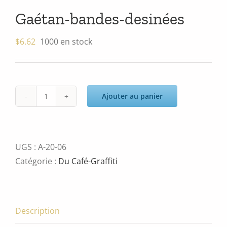
Gaétan-bandes-desinées
$
6.62
1000 en stock
Ajouter au panier
quantité
de
Gaétan-
bandes-
UGS :
A-20-06
desinées
Catégorie :
Du Café-Graffiti
Description