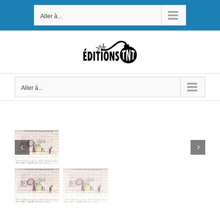
Passer
Aller à...
au
contenu
Aller à...