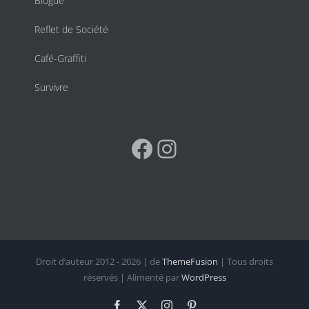
Blogue
Reflet de Société
Café-Graffiti
Survivre
Facebook
Instagram
Droit d’auteur 2012 - 2026 | de
ThemeFusion
| Tous droits
réservés | Alimenté par
WordPress
Facebook
X
Instagram
Pinterest