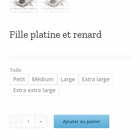
Fille platine et renard
Taille
Petit
Médium
Large
Extra large
Extra extra large
Ajouter au panier
quantité
de