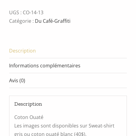
Fille
platine
UGS :
CO-14-13
et
Catégorie :
Du Café-Graffiti
renard
Description
Informations complémentaires
Avis (0)
Description
Coton Ouaté
Les images sont disponibles sur Sweat-shirt
gris ou coton ouaté blanc (40$),