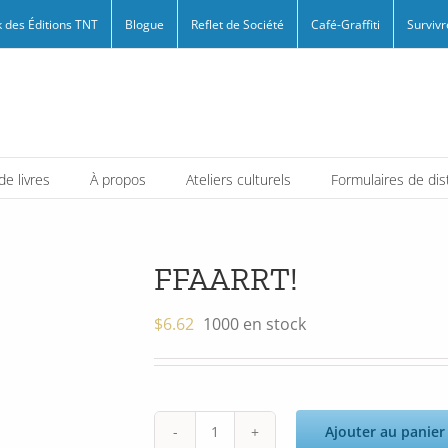
 des Éditions TNT
Blogue
Reflet de Société
Café-Graffiti
Survivr
e livres
À propos
Ateliers culturels
Formulaires de dis
FFAARRT!
$
6.62
1000 en stock
Ajouter au panier
quantité