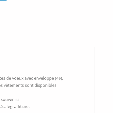
rtes de voeux avec enveloppe (4$),
 Les vêtements sont disponibles
 souvenirs.
@cafegraffiti.net