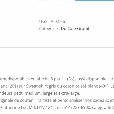
de
FFAARRT!
UGS :
A-02-06
Catégorie :
Du Café-Graffiti
ont disponibles en affiche 8 par 11 (5$),aussi disponible ca
blanc (20$) sur Sweat-shirt gris ou coton ouaté blanc (40$).
ndeurs petit, médium, large et extra-large.
iginale de soutenir l’artiste et personnaliser vos cadeaux et
Catherine Est, Mtl, H1V 1X4, Tél: (514) 259-6900, cafegraffiti