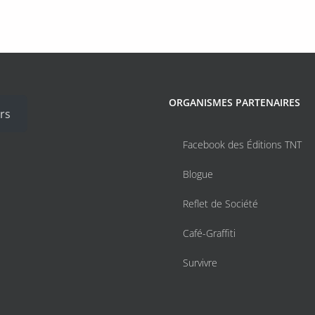
ORGANISMES PARTENAIRES
rs
Facebook des Éditions TNT
Blogue
Reflet de Société
Café-Graffiti
Survivre