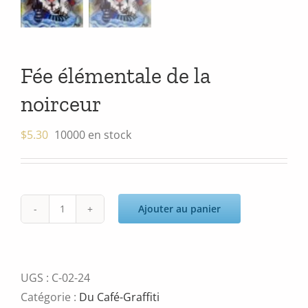
Fée élémentale de la
noirceur
$
5.30
10000 en stock
Ajouter au panier
quantité
de
Fée
élémentale
UGS :
C-02-24
de
Catégorie :
Du Café-Graffiti