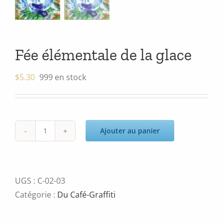
Fée élémentale de la glace
$
5.30
999 en stock
Ajouter au panier
quantité
de
Fée
élémentale
UGS :
C-02-03
de
Catégorie :
Du Café-Graffiti
la
glace