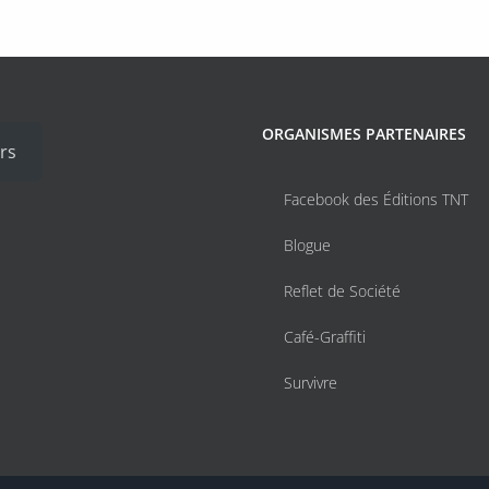
ORGANISMES PARTENAIRES
rs
Facebook des Éditions TNT
Blogue
Reflet de Société
Café-Graffiti
Survivre