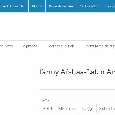
 des Éditions TNT
Blogue
Reflet de Société
Café-Graffiti
Survivr
e livres
À propos
Ateliers culturels
Formulaires de dis
fanny Aïshaa-Latin Ar
Taille
Petit
Médium
Large
Extra l