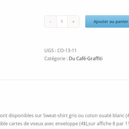
Ajouter au panier
quantité
de
fanny
Aïshaa-
UGS :
CO-13-11
Latin
Catégorie :
Du Café-Graffiti
Arte
é
ont disponibles sur Sweat-shirt gris ou coton ouaté blanc (4
ble cartes de voeux avec enveloppe (4$),sur affiche 8 par 11 