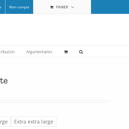
e
Mon compte
PANIER
tribution
Argumentaires
te
arge
Extra extra large