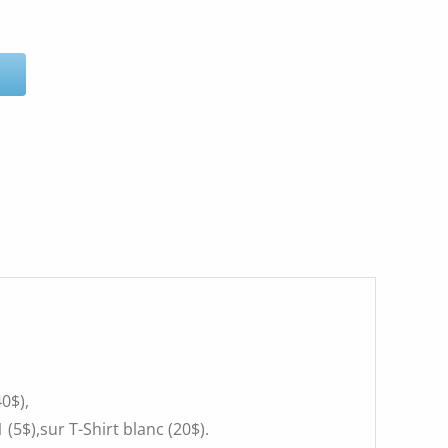
0$),
(5$),sur T-Shirt blanc (20$).