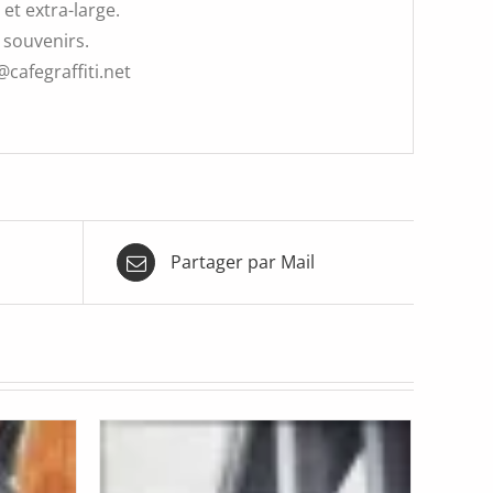
et extra-large.
 souvenirs.
@cafegraffiti.net
Partager par Mail