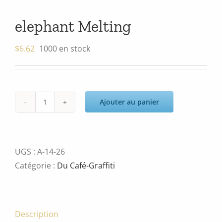
elephant Melting
$
6.62
1000 en stock
Ajouter au panier
quantité
de
elephant
Melting
UGS :
A-14-26
Catégorie :
Du Café-Graffiti
Description