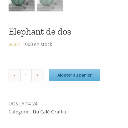
Elephant de dos
$
6.62
1000 en stock
Ajouter au panier
quantité
de
Elephant
de
UGS :
A-14-24
dos
Catégorie :
Du Café-Graffiti