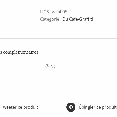
de
Don't
UGS :
w-04-05
stop
Catégorie :
Du Café-Graffiti
the
music
ns complémentaires
20 kg
Tweeter ce produit
Épingler ce produit