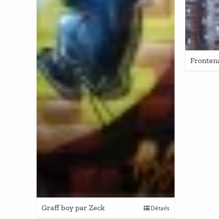
Fronten
Graff boy par Zeck
Détails