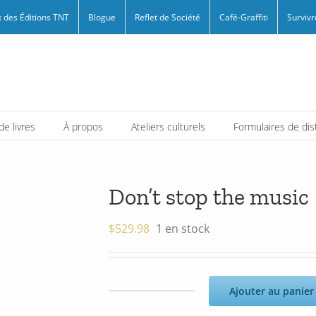
 des Éditions TNT
Blogue
Reflet de Société
Café-Graffiti
Survivr
e livres
À propos
Ateliers culturels
Formulaires de dis
Don’t stop the music
$
529.98
1 en stock
Ajouter au panier
quantité