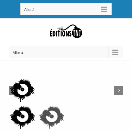
Passer
Aller à...
au
contenu
Aller à...