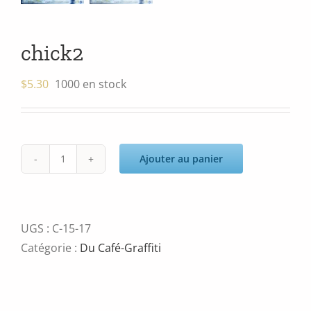
chick2
$
5.30
1000 en stock
Ajouter au panier
quantité
de
chick2
UGS :
C-15-17
Catégorie :
Du Café-Graffiti