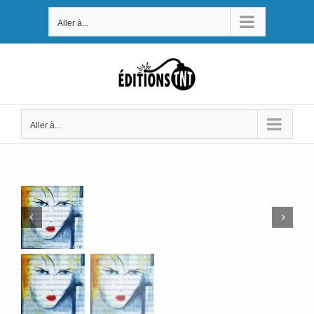
Passer
Aller à...
au
contenu
Aller à...