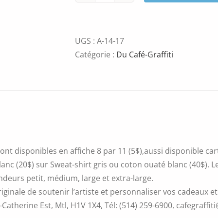
de
Chat
beauty
UGS :
A-14-17
Catégorie :
Du Café-Graffiti
ont disponibles en affiche 8 par 11 (5$),aussi disponible ca
blanc (20$) sur Sweat-shirt gris ou coton ouaté blanc (40$).
ndeurs petit, médium, large et extra-large.
iginale de soutenir l’artiste et personnaliser vos cadeaux et
Catherine Est, Mtl, H1V 1X4, Tél: (514) 259-6900, cafegraffiti