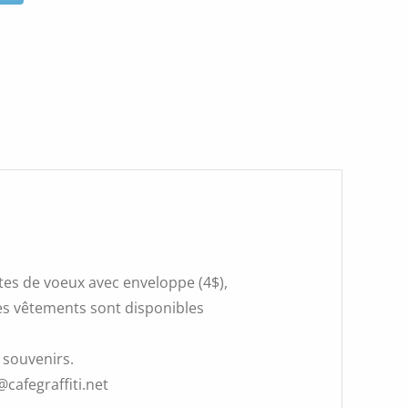
rtes de voeux avec enveloppe (4$),
 Les vêtements sont disponibles
 souvenirs.
@cafegraffiti.net