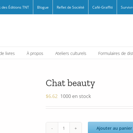
 des Éditions TNT
Blogue
Reflet de Société
Café-Graffiti
Survivr
e livres
À propos
Ateliers culturels
Formulaires de dis
Chat beauty
$
6.62
1000 en stock
Ajouter au panier
quantité