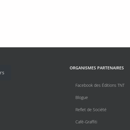
ORGANISMES PARTENAIRES
rs
Facebook des Éditions TNT
Blogue
Reflet de Société
Café-Graffiti