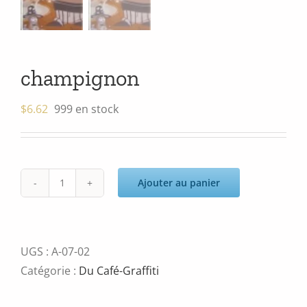
champignon
$
6.62
999 en stock
Ajouter au panier
quantité
de
champignon
UGS :
A-07-02
Catégorie :
Du Café-Graffiti