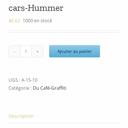
cars-Hummer
$
6.62
1000 en stock
Ajouter au panier
quantité
de
cars-
Hummer
UGS :
A-15-10
Catégorie :
Du Café-Graffiti
Description