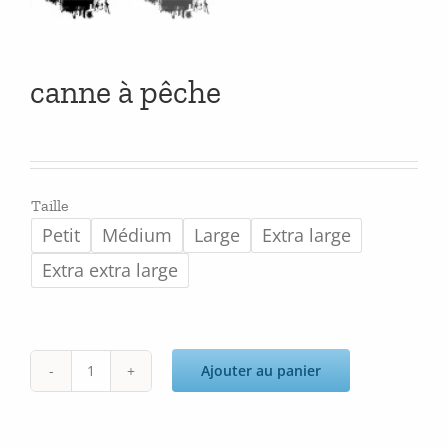
canne à pêche
Taille
Petit
Médium
Large
Extra large
Extra extra large
Ajouter au panier
quantité
de
canne