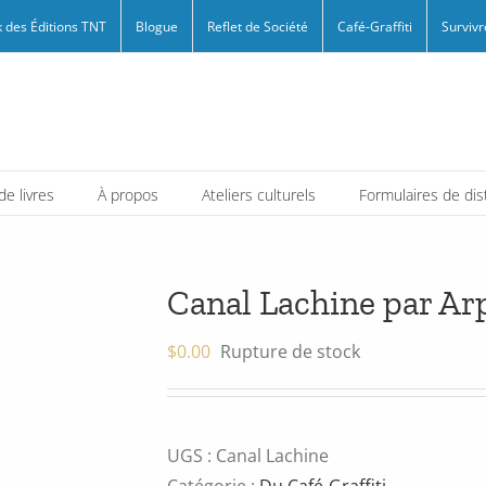
 des Éditions TNT
Blogue
Reflet de Société
Café-Graffiti
Survivr
e livres
À propos
Ateliers culturels
Formulaires de dis
Canal Lachine par Ar
$
0.00
Rupture de stock
UGS :
Canal Lachine
Catégorie :
Du Café-Graffiti