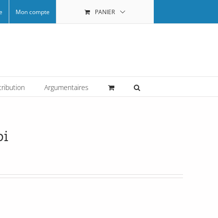
e
Mon compte
PANIER
tribution
Argumentaires
pi