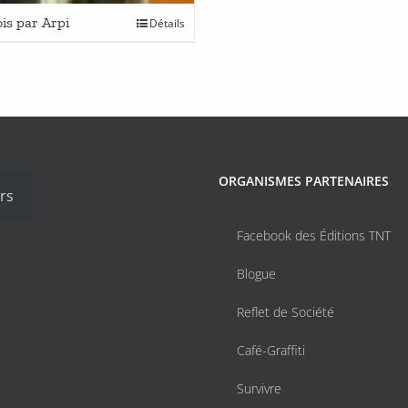
ois par Arpi
Détails
ORGANISMES PARTENAIRES
rs
Facebook des Éditions TNT
Blogue
Reflet de Société
Café-Graffiti
Survivre