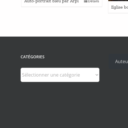
Auto-portrait bleu par Arpi
Détails
Eglise b
CATÉGORIES
Auteu
Catégories