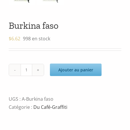
Burkina faso
$
6.62
998 en stock
Ajouter au panier
quantité
de
Burkina
faso
UGS :
A-Burkina faso
Catégorie :
Du Café-Graffiti