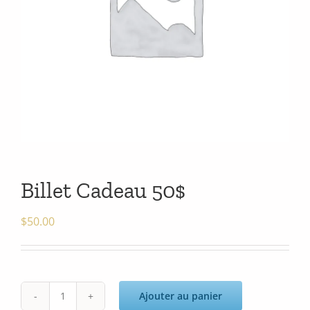
Billet Cadeau 50$
$
50.00
Ajouter au panier
quantité