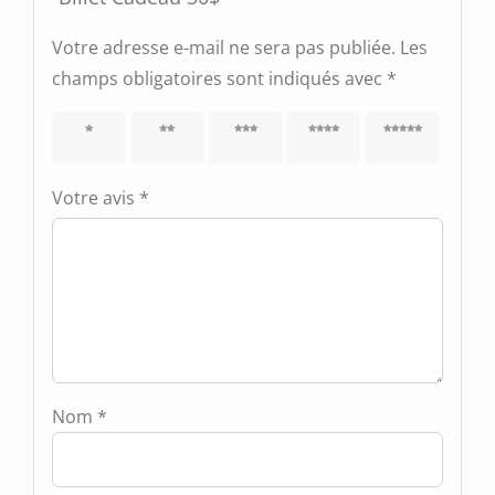
Votre adresse e-mail ne sera pas publiée.
Les
champs obligatoires sont indiqués avec
*
1 étoile
2 étoiles
3 étoiles
4 étoiles
5 étoiles
sur 5
sur 5
sur 5
sur 5
sur 5
Votre avis
*
Nom
*