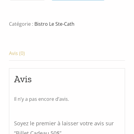
de
Billet
Cadeau
Catégorie :
Bistro Le Ste-Cath
50$
Avis (0)
Avis
Il n’y a pas encore d’avis.
Soyez le premier à laisser votre avis sur
“Billet Cadeau 50$”