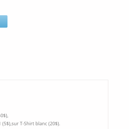
0$),
(5$),sur T-Shirt blanc (20$).