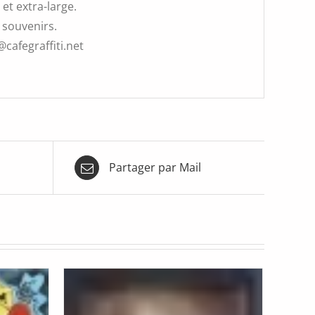
et extra-large.
 souvenirs.
@cafegraffiti.net
Partager par Mail