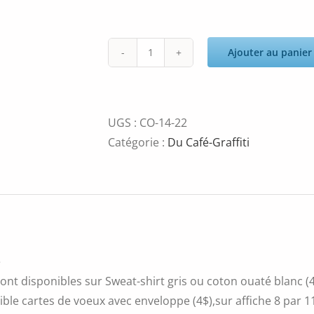
Ajouter au panier
quantité
de
Baleine
vagues
UGS :
CO-14-22
bleues
Catégorie :
Du Café-Graffiti
é
ont disponibles sur Sweat-shirt gris ou coton ouaté blanc (4
ble cartes de voeux avec enveloppe (4$),sur affiche 8 par 11 