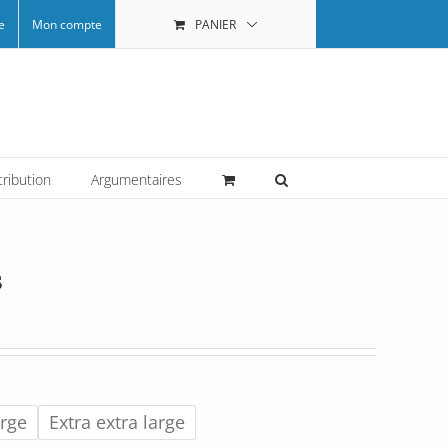
e
Mon compte
PANIER
tribution
Argumentaires
s
arge
Extra extra large