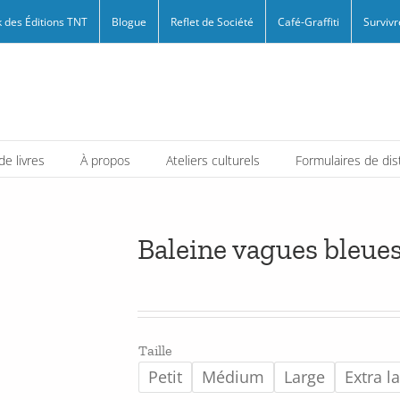
 des Éditions TNT
Blogue
Reflet de Société
Café-Graffiti
Survivr
e livres
À propos
Ateliers culturels
Formulaires de dis
Baleine vagues bleue
Taille
Petit
Médium
Large
Extra l