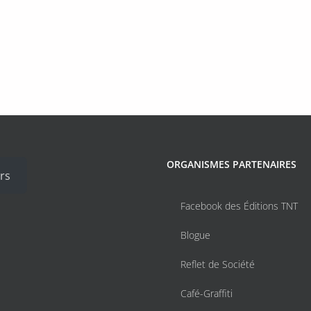
ORGANISMES PARTENAIRES
rs
Facebook des Éditions TNT
Blogue
Reflet de Société
Café-Graffiti