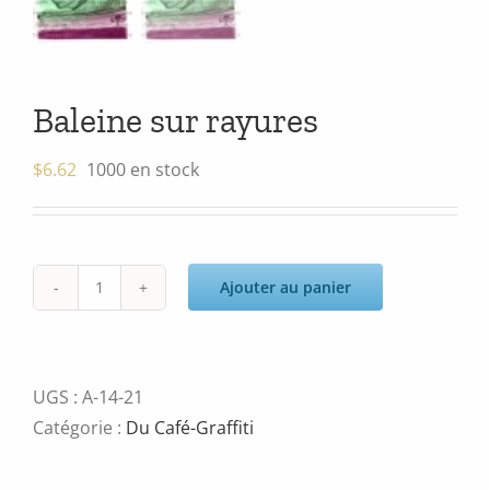
Baleine sur rayures
$
6.62
1000 en stock
Ajouter au panier
quantité
de
Baleine
sur
UGS :
A-14-21
rayures
Catégorie :
Du Café-Graffiti