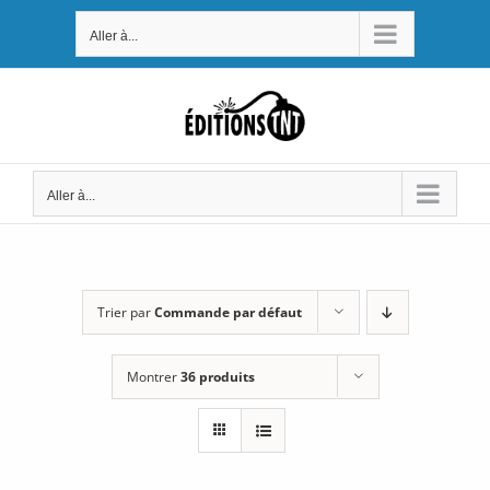
Passer
Aller à...
au
contenu
Aller à...
Trier par
Commande par défaut
Montrer
36 produits