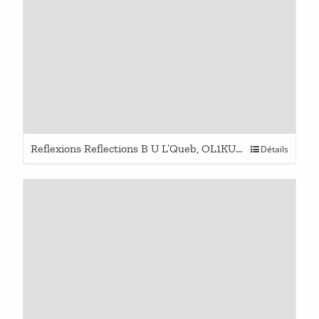
Reflexions Reflections B U L’Queb, OL1KU & H D
Détails