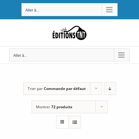
Passer
Aller à...
au
contenu
Aller à...
Trier par
Commande par défaut
Montrer
72 produits