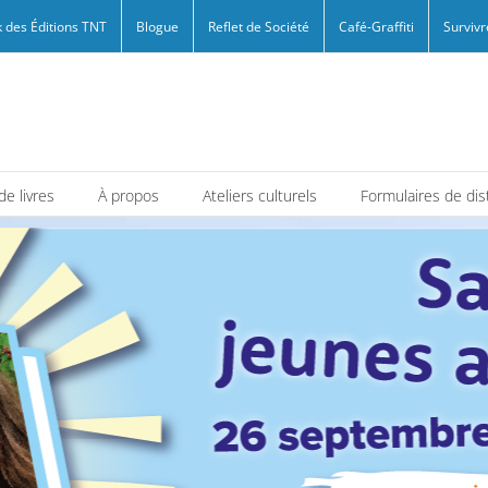
 des Éditions TNT
Blogue
Reflet de Société
Café-Graffiti
Survivr
e livres
À propos
Ateliers culturels
Formulaires de dis