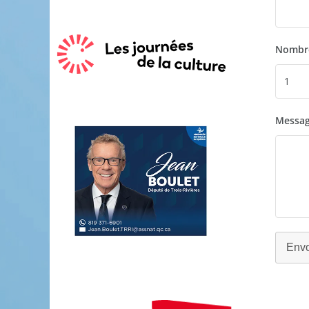
Nombre
Messa
Env