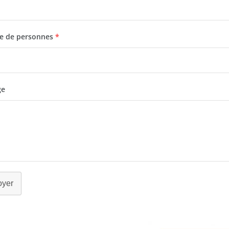
 de personnes
*
ge
oyer