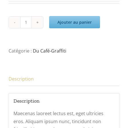
Ajouter au panier
quantité
de
Product
2
Catégorie :
Du Café-Graffiti
(Copy)
Description
Description
Maecenas laoreet lectus est, eget ultricies
eros. Aliquam ipsum nunc, tincidunt non