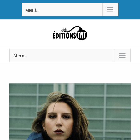
Passer
Aller à...
au
contenu
Aller à...