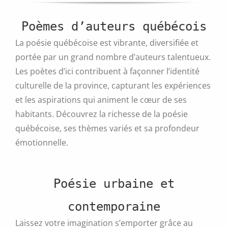
plusieurs
variations.
Poèmes d’auteurs québécois
Les
options
La poésie québécoise est vibrante, diversifiée et
peuvent
portée par un grand nombre d’auteurs talentueux.
être
choisies
Les poètes d’ici contribuent à façonner l’identité
sur
culturelle de la province, capturant les expériences
la
et les aspirations qui animent le cœur de ses
page
du
habitants. Découvrez la richesse de la poésie
produit
québécoise, ses thèmes variés et sa profondeur
émotionnelle.
Poésie urbaine et
contemporaine
Laissez votre imagination s’emporter grâce au