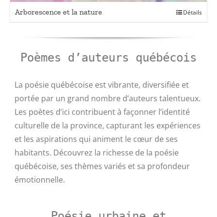
Ce
Arborescence et la nature
Détails
produit
a
plusieurs
variations.
Poèmes d’auteurs québécois
Les
options
peuvent
La poésie québécoise est vibrante, diversifiée et
être
portée par un grand nombre d’auteurs talentueux.
choisies
Les poètes d’ici contribuent à façonner l’identité
sur
la
culturelle de la province, capturant les expériences
page
et les aspirations qui animent le cœur de ses
du
habitants. Découvrez la richesse de la poésie
produit
québécoise, ses thèmes variés et sa profondeur
émotionnelle.
Poésie urbaine et