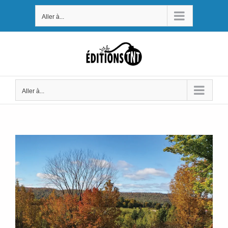
Passer
Aller à...
au
contenu
Aller à...