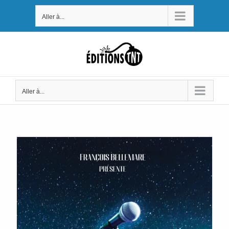
Passer
Aller à...
au
contenu
Aller à...