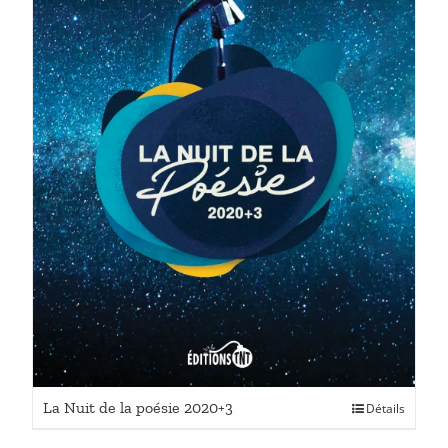
Ce
La Nuit de la poésie 2020+3
Détails
produit
a