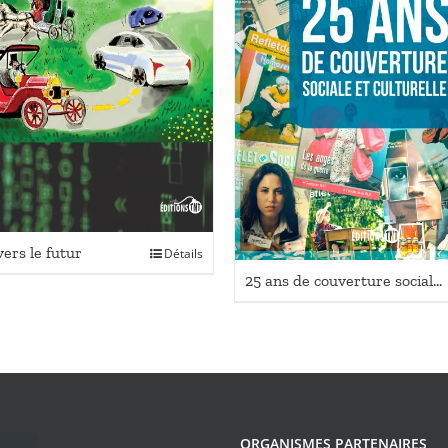
Ce
ers le futur
Détails
produit
25 ans de couverture sociale et culturelle
a
plusieurs
variations.
Les
options
peuvent
être
choisies
ORGANISMES PARTENAIRES