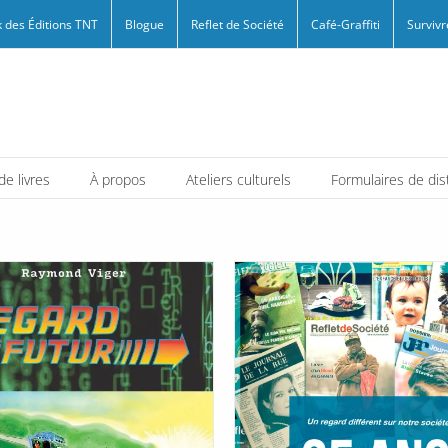
 des Éditions TNT
Blogue
Reflet de Société
Café-Graffiti
Survivr
e livres
À propos
Ateliers culturels
Formulaires de dis