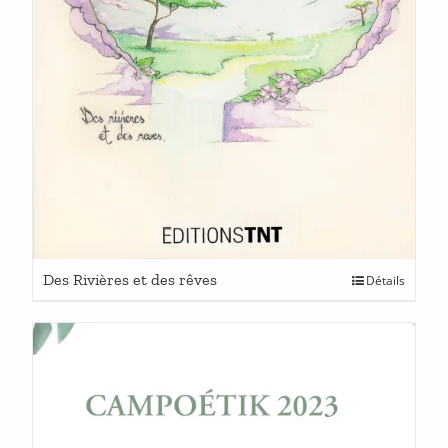
Ce
Des Rivières et des rêves
Détails
produit
a
plusieurs
variations.
Les
options
peuvent
être