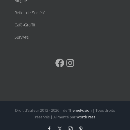
Blogue
Reflet de Société
Café-Graffiti
Survivre
Facebook
Instagram
Droit d’auteur 2012 - 2026 | de
ThemeFusion
| Tous droits
réservés | Alimenté par
WordPress
Facebook
X
Instagram
Pinterest