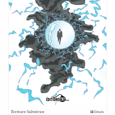
Ce
Écriture Salvatrice
Détails