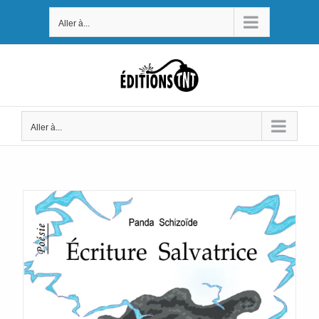
Passer
Aller à...
au
contenu
Aller à...