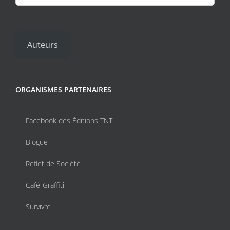
page
du
produit
Auteurs
ORGANISMES PARTENAIRES
Facebook des Éditions TNT
Blogue
Reflet de Société
Café-Graffiti
Survivre