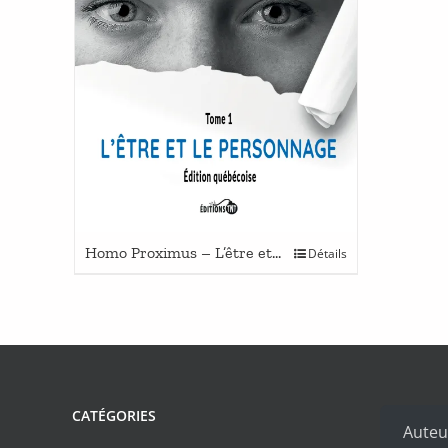
Ce
Homo Proximus – L’être et le personnage
Détails
produit
a
plusieurs
variations.
Les
options
peuvent
CATÉGORIES
être
Auteu
choisies