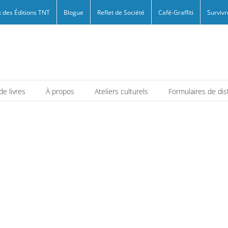
 des Éditions TNT
Blogue
Reflet de Société
Café-Graffiti
Survivr
e livres
À propos
Ateliers culturels
Formulaires de dis