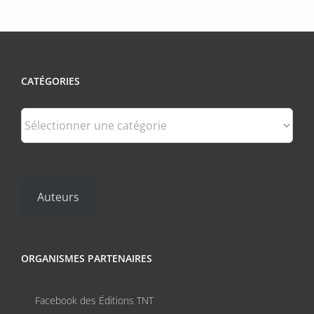
plusieurs
variations.
Les
options
peuvent
CATÉGORIES
être
choisies
sur
Catégories
la
page
du
produit
Auteurs
ORGANISMES PARTENAIRES
Facebook des Éditions TNT