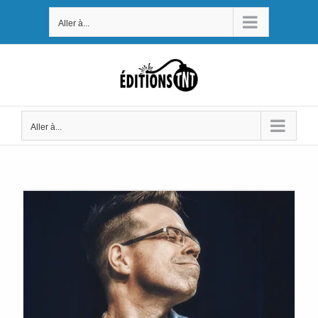
Passer
Aller à...
au
contenu
Aller à...