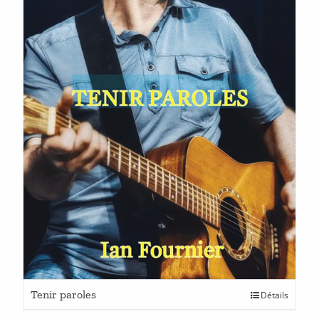
Ce
Tenir paroles
Détails
produit