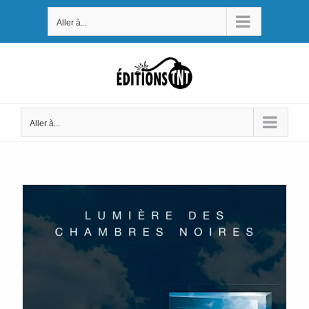
Passer
Aller à...
au
contenu
Aller à...