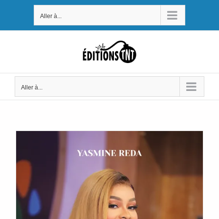
Passer
Aller à...
au
contenu
Aller à...