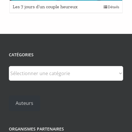
Ce
Les 7 jours d’un couple heureux
Détails
produit
a
plusieurs
variations.
Les
options
peuvent
CATÉGORIES
être
choisies
sur
Catégories
la
page
du
produit
Auteurs
ORGANISMES PARTENAIRES