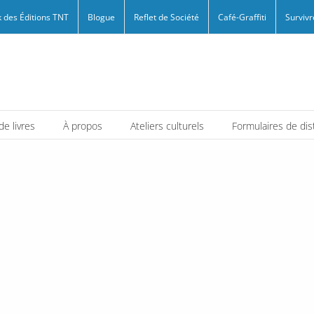
 des Éditions TNT
Blogue
Reflet de Société
Café-Graffiti
Survivr
e livres
À propos
Ateliers culturels
Formulaires de dis