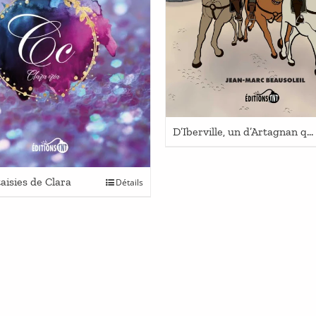
D’Iberville, un d’Artagnan québécois!
Ce
aisies de Clara
Détails
produit
a
plusieurs
variations.
Les
options
peuvent
être
choisies