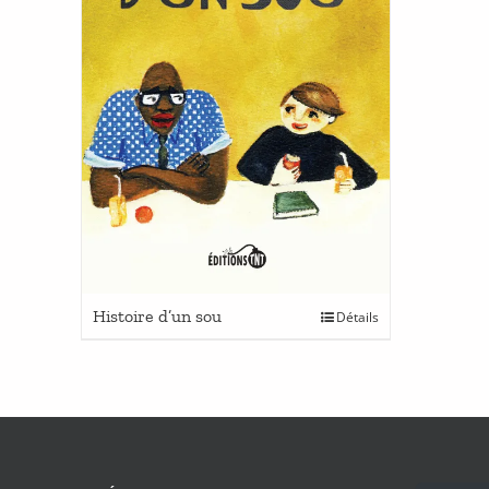
Ce
Histoire d’un sou
Détails
produit
a
plusieurs
variations.
Les
options
peuvent