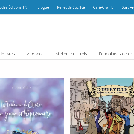
 des Éditions TNT
Blogue
Reflet de Société
Café-Graffiti
Survivr
e livres
À propos
Ateliers culturels
Formulaires de dis