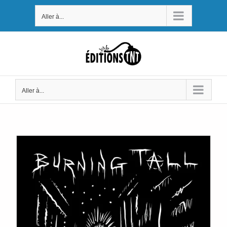
Passer
Aller à...
au
contenu
Aller à...