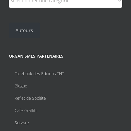
la
page
du
produit
Auteurs
ORGANISMES PARTENAIRES
Facebook des Éditions TNT
Blogue
Reflet de Société
Café-Graffiti
Survivre