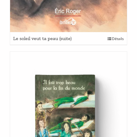
Ce
Le soleil veut ta peau (suite)
Détails
produit
a
plusieurs
variations.
Les
options
peuvent
être
choisies
sur
la
page
du
produit