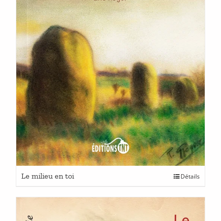
Ce
Le milieu en toi
Détails
produit
a
plusieurs
variations.