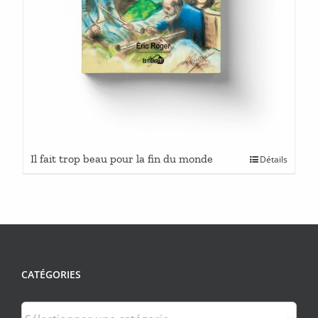
Ce
Il fait trop beau pour la fin du monde
Détails
produit
a
plusieurs
variations.
Les
options
peuvent
CATÉGORIES
être
choisies
sur
Catégories