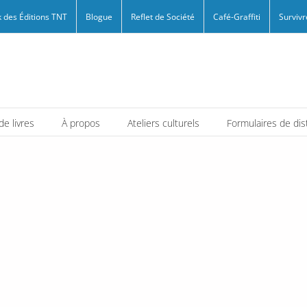
 des Éditions TNT
Blogue
Reflet de Société
Café-Graffiti
Survivr
e livres
À propos
Ateliers culturels
Formulaires de dis