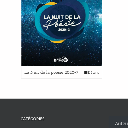
Ce
La Nuit de la poésie 2020+3
Détails
produit
a
plusieurs
variations.
Les
options
peuvent
CATÉGORIES
être
Auteu
choisies