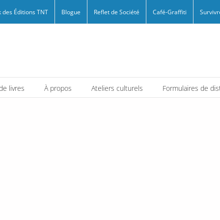
 des Éditions TNT
Blogue
Reflet de Société
Café-Graffiti
Survivr
e livres
À propos
Ateliers culturels
Formulaires de dis