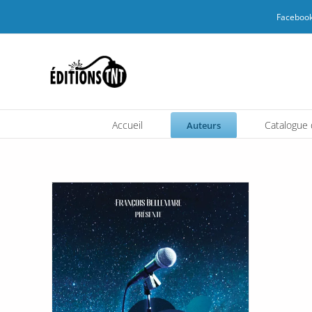
Passer
Facebook
au
contenu
Accueil
Catalogue d
Auteurs