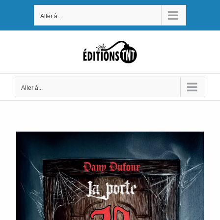
Passer
Aller à...
au
contenu
Aller à...