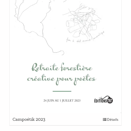
Ce
Campoétik 2023
Détails
produit
a