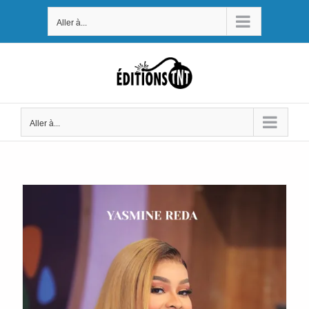
Passer
Aller à...
au
contenu
Aller à...