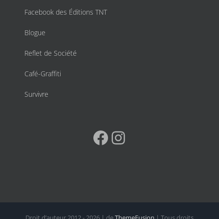
Facebook des Éditions TNT
Blogue
Reflet de Société
Café-Graffiti
Survivre
Facebook
Instagram
Droit d’auteur 2012 - 2026 | de
ThemeFusion
| Tous droits