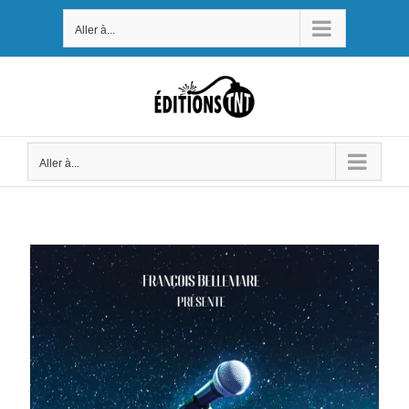
Passer
Aller à...
au
contenu
Aller à...