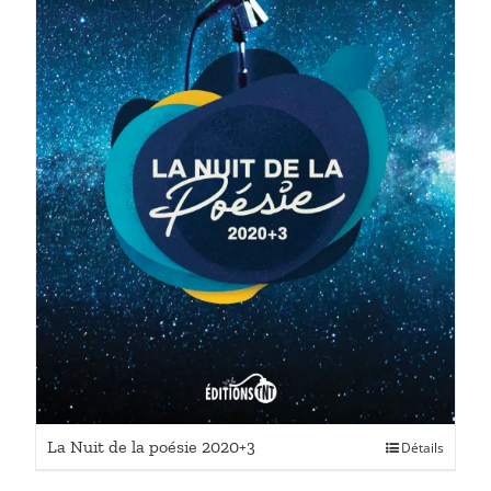
Ce
La Nuit de la poésie 2020+3
Détails
produit
a