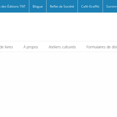
 des Éditions TNT
Blogue
Reflet de Société
Café-Graffiti
Survivr
e livres
À propos
Ateliers culturels
Formulaires de dis