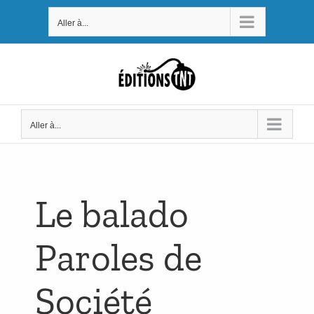
Passer
Aller à...
au
contenu
Aller à...
Le balado
Paroles de
Société